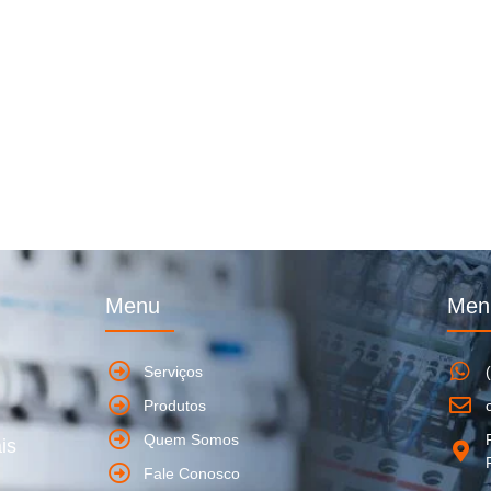
Menu
Men
Serviços
Produtos
Quem Somos
is
Fale Conosco