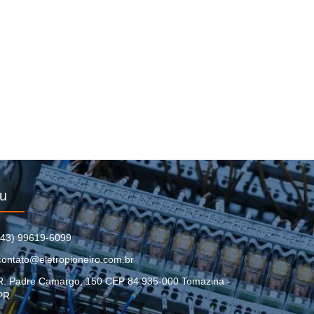
u
(43) 99619-6099
contato@eletropioneiro.com.br
R. Padre Camargo, 150 CEP 84.935-000 Tomazina -
PR