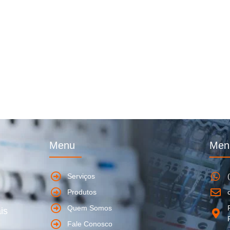
Menu
Men
Serviços
Produtos
Quem Somos
is
Fale Conosco