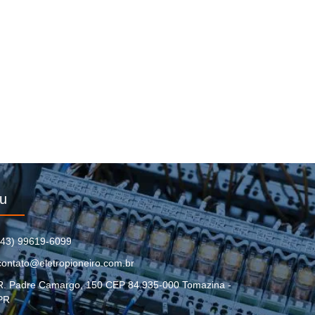
u
(43) 99619-6099
contato@eletropioneiro.com.br
R. Padre Camargo, 150 CEP 84.935-000 Tomazina -
PR