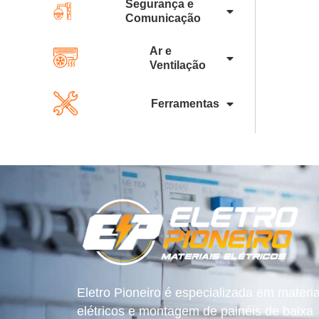
Segurança e
Comunicação
Ar e
Ventilação
Ferramentas
Eletro Pioneiro é especializada em materia
elétricos e montagem de painéis de baixa