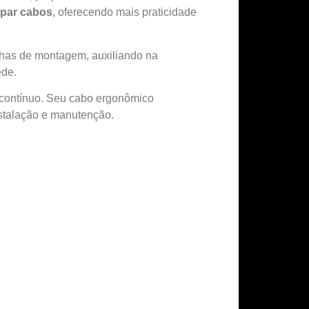
apar cabos
, oferecendo mais praticidade
falhas de montagem, auxiliando na
ede.
o contínuo. Seu cabo ergonômico
nstalação e manutenção.