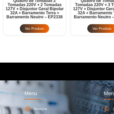
Quadro de Tomadas 2
Quadro de Tomadas 3
omadas 220V + 2 Tomadas
Tomadas 220V + 3 Tomad
7V + Disjuntor Geral Bipolar
127V + Disjuntor Geral Bipo
32A + Barramento Terra +
32A + Barramento Terra 
rramento Neutro – EP2338
Barramento Neutro – EP2
Ver Produto
Ver Produto
Menu
Men
Serviços