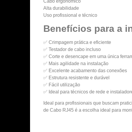
Cabo ergonômico
Alta durabilidade
Uso profissional e técnico
Benefícios para a i
✅ Crimpagem prática e eficiente
✅ Testador de cabo incluso
✅ Corte e desencape em uma única ferra
✅ Mais agilidade na instalação
✅ Excelente acabamento das conexões
✅ Estrutura resistente e durável
✅ Fácil utilização
✅ Ideal para técnicos de rede e instalador
Ideal para profissionais que buscam prat
de Cabo RJ45 é a escolha ideal para mon