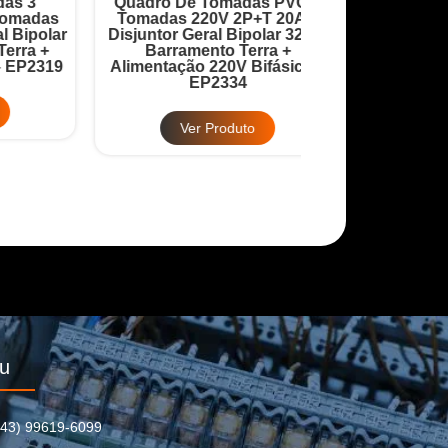
Quadro De Tomadas PVC 4
Quadro Robô 9 
as
Tomadas 220V 2P+T 20A +
20A + Disjuntor
lar
Disjuntor Geral Bipolar 32A +
32A + Barrame
+
Barramento Terra +
Barramento
319
Alimentação 220V Bifásico –
Alimentação 380
EP2334
EP2
Ver Produto
Ver Pr
u
(43) 99619-6099