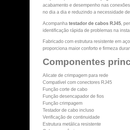
acabamento e desempenho nas conexões. 
no dia a dia e reduzindo a necessidade de
Acompanha
testador de cabos RJ45
, pe
identificação rápida de problemas na inst
Fabricado com estrutura resistente em aç
proporciona maior conforto e firmeza dura
Componentes princ
Alicate de crimpagem para rede
Compatível com conectores RJ45
Função corte de cabo
Função desencapador de fios
Função crimpagem
Testador de cabo incluso
Verificação de continuidade
Estrutura metálica resistente