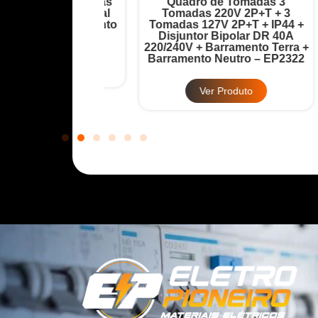
ada 6 Tomadas
Quadro de Tomadas 3
Disjuntor Geral
Tomadas 220V 2P+T + 3
T
32A + Barramento
Tomadas 127V 2P+T + IP44 +
12
 – EP2321
Disjuntor Bipolar DR 40A
220/240V + Barramento Terra +
Ba
Barramento Neutro – EP2322
Produto
Ver Produto