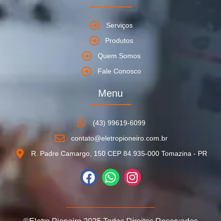
Serviços
Produtos
Quem Somos
Fale Conosco
Menu
(43) 99619-6099
contato@eletropioneiro.com.br
R. Padre Camargo, 150 CEP 84.935-000 Tomazina - PR