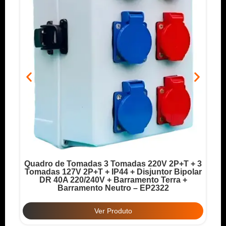
Quadro de Tomadas 3 Tomadas 220V 2P+T + 3
o
Tomadas 127V 2P+T + IP44 + Disjuntor Bipolar
T
DR 40A 220/240V + Barramento Terra +
Barramento Neutro – EP2322
Ver Produto