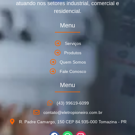
atuando nos setores industrial, comercial e
residencial.
Menu
Serviços
Produtos
Quem Somos
Fale Conosco
Menu
(43) 99619-6099
contato@eletropioneiro.com.br
R. Padre Camargo, 150 CEP 84.935-000 Tomazina - PR