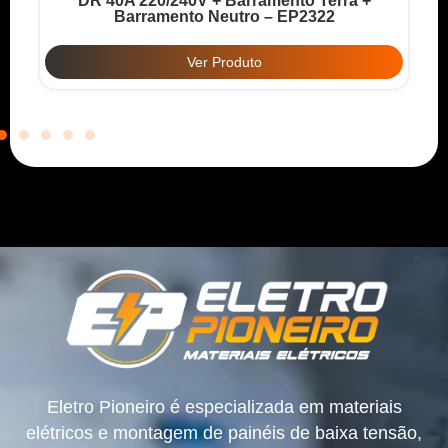
DR 40A 220/240V + Barramento Terra +
Barramento Neutro – EP2322
Ver Produto
Eletro Pioneiro é especializada em materiais
elétricos e montagem de painéis de baixa tensão,