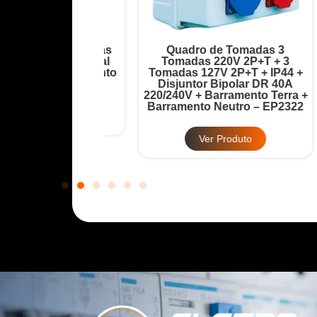
ada 6 Tomadas
Quadro de Tomadas 3
Disjuntor Geral
Tomadas 220V 2P+T + 3
T
32A + Barramento
Tomadas 127V 2P+T + IP44 +
12
 – EP2321
Disjuntor Bipolar DR 40A
220/240V + Barramento Terra +
Ba
Barramento Neutro – EP2322
Produto
Ver Produto