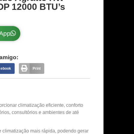
TOP 12000 BTU’s
sApp
amigo:
cebook
Print
rcionar climatização eficiente, conforto
órios, consultórios e ambientes de até
 climatização mais rápida, podendo gerar