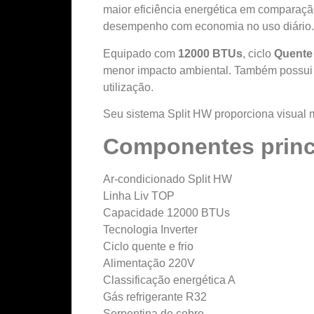
maior eficiência energética em comparaç
desempenho com economia no uso diário.
Equipado com
12000 BTUs
, ciclo
Quente 
menor impacto ambiental. Também possu
utilização.
Seu sistema Split HW proporciona visual m
Componentes princ
Ar-condicionado Split HW
Linha Liv TOP
Capacidade 12000 BTUs
Tecnologia Inverter
Ciclo quente e frio
Alimentação 220V
Classificação energética A
Gás refrigerante R32
Serpentina de cobre