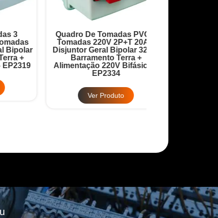
Quadro De Tomadas PVC 4
Quadro Robô 9 
as
Tomadas 220V 2P+T 20A +
20A + Disjuntor
lar
Disjuntor Geral Bipolar 32A +
32A + Barrame
+
Barramento Terra +
Barramento
319
Alimentação 220V Bifásico –
Alimentação 380
EP2334
EP2
Ver Produto
Ver Pr
u