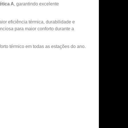
ética A
, garantindo excelente
aior eficiência térmica, durabilidade e
nciosa para maior conforto durante a
orto térmico em todas as estações do ano.