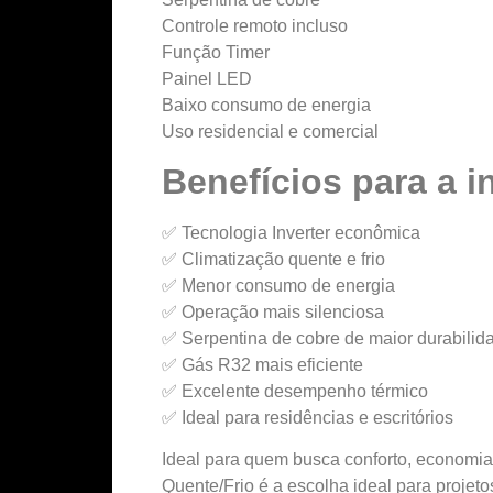
Controle remoto incluso
Função Timer
Painel LED
Baixo consumo de energia
Uso residencial e comercial
Benefícios para a i
✅ Tecnologia Inverter econômica
✅ Climatização quente e frio
✅ Menor consumo de energia
✅ Operação mais silenciosa
✅ Serpentina de cobre de maior durabilid
✅ Gás R32 mais eficiente
✅ Excelente desempenho térmico
✅ Ideal para residências e escritórios
Ideal para quem busca conforto, economia
Quente/Frio é a escolha ideal para projeto