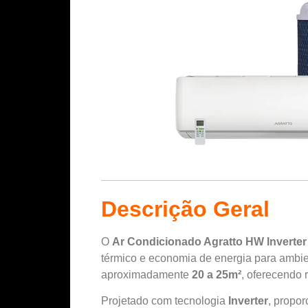
Descrição Geral
O
Ar Condicionado Agratto HW Inverter
térmico e economia de energia para ambient
aproximadamente
20 a 25m²
, oferecendo
Projetado com tecnologia
Inverter
, propo