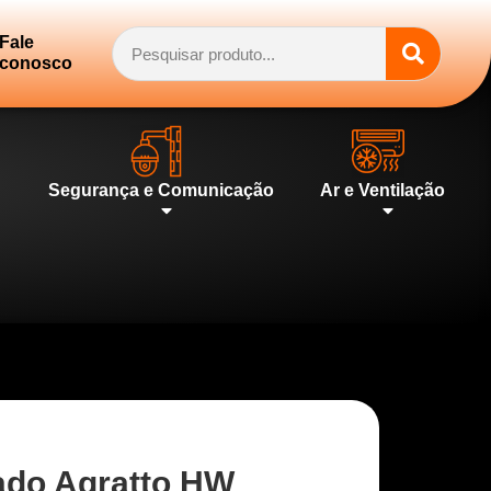
Fale
conosco
Segurança e Comunicação
Ar e Ventilação
ado Agratto HW