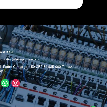
u
(43) 99619-6099
contato@eletropioneiro.com.br
R. Padre Camargo, 150 CEP 84.935-000 Tomazina -
PR