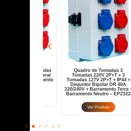
ada 6 Tomadas
Quadro de Tomadas 3
Disjuntor Geral
Tomadas 220V 2P+T + 3
T
32A + Barramento
Tomadas 127V 2P+T + IP44 +
12
 – EP2321
Disjuntor Bipolar DR 40A
220/240V + Barramento Terra +
Ba
Barramento Neutro – EP2322
Produto
Ver Produto