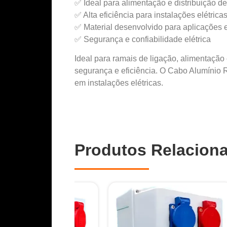
✅ Ideal para alimentação e distribuição d
✅ Alta eficiência para instalações elétricas
✅ Material desenvolvido para aplicações e
✅ Segurança e confiabilidade elétrica
Ideal para ramais de ligação, alimentação 
segurança e eficiência. O Cabo Alumínio 
em instalações elétricas.
Produtos Relacion