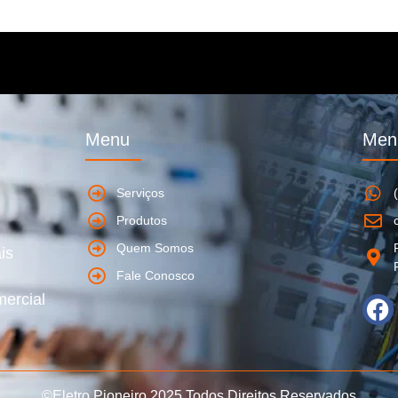
Menu
Men
Serviços
Produtos
Quem Somos
is
Fale Conosco
mercial
©Eletro Pioneiro 2025 Todos Direitos Reservados