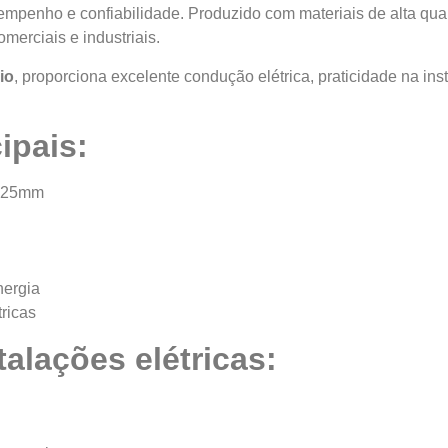
penho e confiabilidade. Produzido com materiais de alta quali
merciais e industriais.
io
, proporciona excelente condução elétrica, praticidade na i
ipais:
1x25mm
nergia
tricas
talações elétricas: