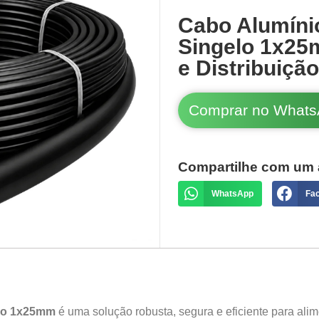
Cabo Alumíni
Singelo 1x25
e Distribuiçã
Comprar no What
Compartilhe com um 
WhatsApp
Fa
elo 1x25mm
é uma solução robusta, segura e eficiente para alime