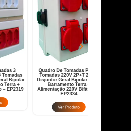
Quadro De Tomadas PVC 4
Quadro Robô 9 
as
Tomadas 220V 2P+T 20A +
20A + Disjuntor
lar
Disjuntor Geral Bipolar 32A +
32A + Barrame
+
Barramento Terra +
Barramento
319
Alimentação 220V Bifásico –
Alimentação 380
EP2334
EP2
Ver Produto
Ver Pr