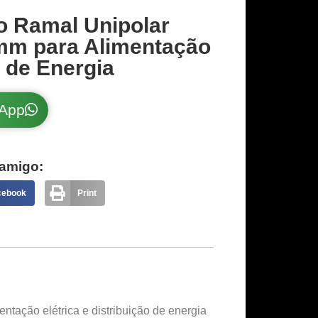
o Ramal Unipolar
mm para Alimentação
o de Energia
sApp
amigo:
cebook
Print
ntação elétrica e distribuição de energia