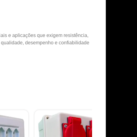
ciais e aplicações que exigem resistência,
r qualidade, desempenho e confiabilidade