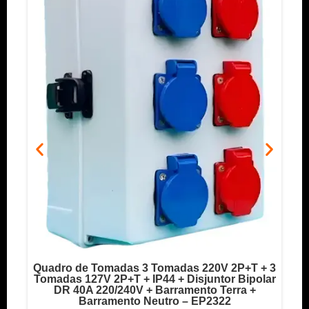
Quadro de Tomadas 3 Tomadas 220V 2P+T + 3
o
Tomadas 127V 2P+T + IP44 + Disjuntor Bipolar
T
DR 40A 220/240V + Barramento Terra +
Barramento Neutro – EP2322