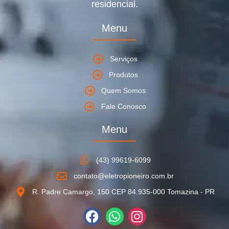
residencial.
Menu
Serviços
Produtos
Quem Somos
Fale Conosco
Menu
(43) 99619-6099
contato@eletropioneiro.com.br
R. Padre Camargo, 150 CEP 84.935-000 Tomazina - PR