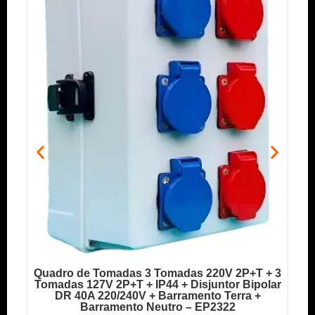
Quadro de Tomadas 3 Tomadas 220V 2P+T + 3
o
Tomadas 127V 2P+T + IP44 + Disjuntor Bipolar
T
DR 40A 220/240V + Barramento Terra +
Barramento Neutro – EP2322