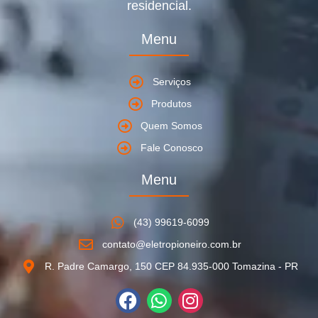
residencial.
Menu
Serviços
Produtos
Quem Somos
Fale Conosco
Menu
(43) 99619-6099
contato@eletropioneiro.com.br
R. Padre Camargo, 150 CEP 84.935-000 Tomazina - PR