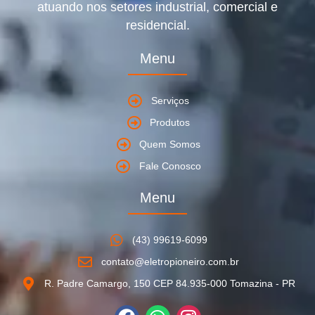
atuando nos setores industrial, comercial e
residencial.
Menu
Serviços
Produtos
Quem Somos
Fale Conosco
Menu
(43) 99619-6099
contato@eletropioneiro.com.br
R. Padre Camargo, 150 CEP 84.935-000 Tomazina - PR