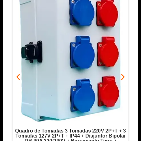
Quadro de Tomadas 3 Tomadas 220V 2P+T + 3
o
Tomadas 127V 2P+T + IP44 + Disjuntor Bipolar
T
DR 40A 220/240V + Barramento Terra +