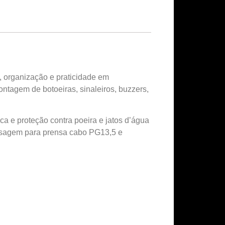
, organização e praticidade em
ontagem de botoeiras, sinaleiros, buzzers,
ca e proteção contra poeira e jatos d’água
passagem para prensa cabo PG13,5 e