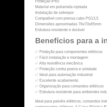
Proteção IP65
Material em poliamida injetada
Instalação de sobrepor
Compatível com prensa cabo PG13,5
Dimensões aproximadas 76x70x65mm
Estrutura resistente e durável
Benefícios para a i
✅ Proteção para componentes elétricos
✅ Fácil instalação e montagem
✅ Alta resistência mecânica
✅ Proteção contra poeira e umidade
✅ Ideal para automação industrial
✅ Excelente acabamento
✅ Organização para comandos elétricos
✅ Estrutura resistente para ambientes indu
Ideal para painéis elétricos, comandos i
componentes elétricos. A Caixa Plástica B