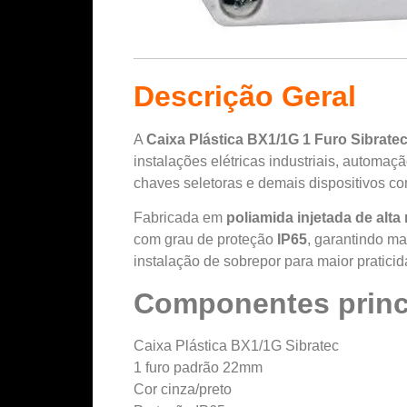
Descrição Geral
A
Caixa Plástica BX1/1G 1 Furo Sibratec
instalações elétricas industriais, automaç
chaves seletoras e demais dispositivos c
Fabricada em
poliamida injetada de alta 
com grau de proteção
IP65
, garantindo m
instalação de sobrepor para maior pratic
Componentes princ
Caixa Plástica BX1/1G Sibratec
1 furo padrão 22mm
Cor cinza/preto