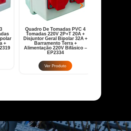
Quadro De Tomadas PVC 4
Quadro Robô 9 
as
Tomadas 220V 2P+T 20A +
20A + Disjuntor
lar
Disjuntor Geral Bipolar 32A +
32A + Barrame
+
Barramento Terra +
Barramento
319
Alimentação 220V Bifásico –
Alimentação 380
EP2334
EP2
Ver Produto
Ver Pr