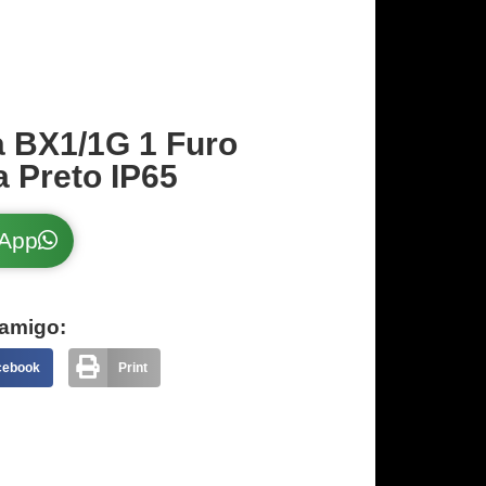
a BX1/1G 1 Furo
a Preto IP65
sApp
amigo:
cebook
Print