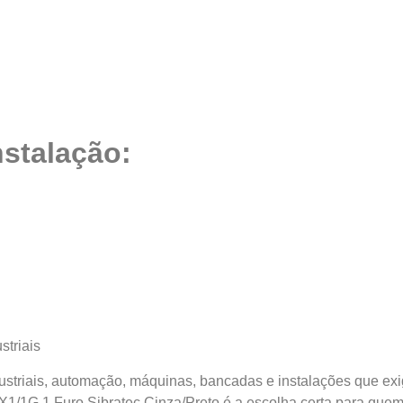
nstalação:
striais
ndustriais, automação, máquinas, bancadas e instalações que e
X1/1G 1 Furo Sibratec Cinza/Preto é a escolha certa para quem