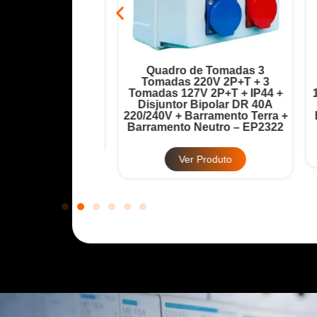
ada 6 Tomadas
Quadro de Tomadas 3
Disjuntor Geral
Tomadas 220V 2P+T + 3
T
32A + Barramento
Tomadas 127V 2P+T + IP44 +
12
 – EP2321
Disjuntor Bipolar DR 40A
220/240V + Barramento Terra +
Ba
Barramento Neutro – EP2322
Produto
Ver Produto