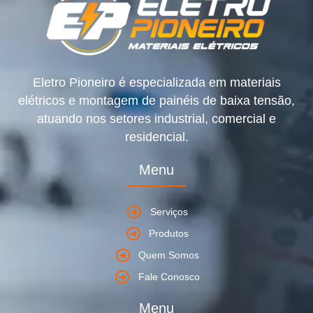
Eletro Pioneiro é especializada em materiais
elétricos e montagem de painéis de baixa tensão,
atuando nos setores industrial, comercial e
residencial.
Menu
Serviços
Produtos
Quem Somos
Fale Conosco
Menu