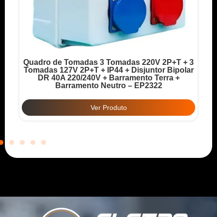
Quadro de Tomadas 3 Tomadas 220V 2P+T + 3
o
Tomadas 127V 2P+T + IP44 + Disjuntor Bipolar
T
DR 40A 220/240V + Barramento Terra +
Barramento Neutro – EP2322
Ver Produto