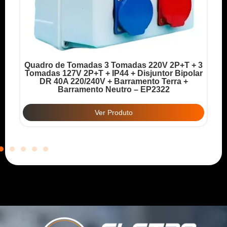
Quadro de Tomadas 3 Tomadas 220V 2P+T + 3
o
Tomadas 127V 2P+T + IP44 + Disjuntor Bipolar
T
DR 40A 220/240V + Barramento Terra +
Barramento Neutro – EP2322
Ver Produto