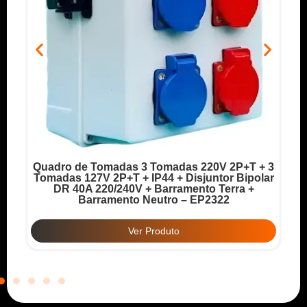
Quadro de Tomadas 3 Tomadas 220V 2P+T + 3
o
Tomadas 127V 2P+T + IP44 + Disjuntor Bipolar
T
DR 40A 220/240V + Barramento Terra +
Barramento Neutro – EP2322
Ver Produto