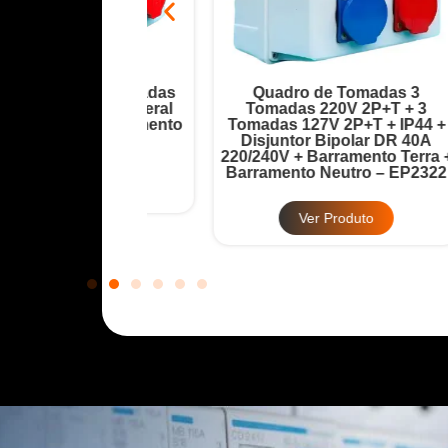
ada 6 Tomadas
Quadro de Tomadas 3
Disjuntor Geral
Tomadas 220V 2P+T + 3
T
32A + Barramento
Tomadas 127V 2P+T + IP44 +
12
 – EP2321
Disjuntor Bipolar DR 40A
220/240V + Barramento Terra +
Ba
Barramento Neutro – EP2322
Produto
Ver Produto