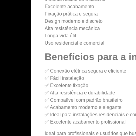
Excelente acabamento
Fixação prática e segura
Design moderno e discreto
Alta resistência mecânica
Longa vida útil
Uso residencial e comercial
Benefícios para a i
✅ Conexão elétrica segura e eficiente
✅ Fácil instalação
✅ Excelente fixação
✅ Alta resistência e durabilidade
✅ Compatível com padrão brasileiro
✅ Acabamento moderno e elegante
✅ Ideal para instalações residenciais e co
✅ Excelente acabamento profissional
Ideal para profissionais e usuários que b