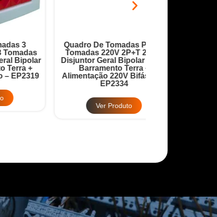
Quadro De Tomadas PVC 4
Quadro Robô 9 
as
Tomadas 220V 2P+T 20A +
20A + Disjuntor
lar
Disjuntor Geral Bipolar 32A +
32A + Barrame
+
Barramento Terra +
Barramento
319
Alimentação 220V Bifásico –
Alimentação 380
EP2334
EP2
Ver Produto
Ver Pr