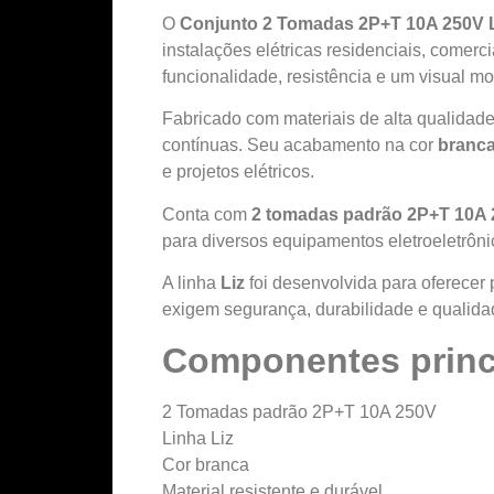
O
Conjunto 2 Tomadas 2P+T 10A 250V 
instalações elétricas residenciais, comerc
funcionalidade, resistência e um visual m
Fabricado com materiais de alta qualidad
contínuas. Seu acabamento na cor
branc
e projetos elétricos.
Conta com
2 tomadas padrão 2P+T 10A
para diversos equipamentos eletroeletrôni
A linha
Liz
foi desenvolvida para oferecer
exigem segurança, durabilidade e qualida
Componentes princ
2 Tomadas padrão 2P+T 10A 250V
Linha Liz
Cor branca
Material resistente e durável