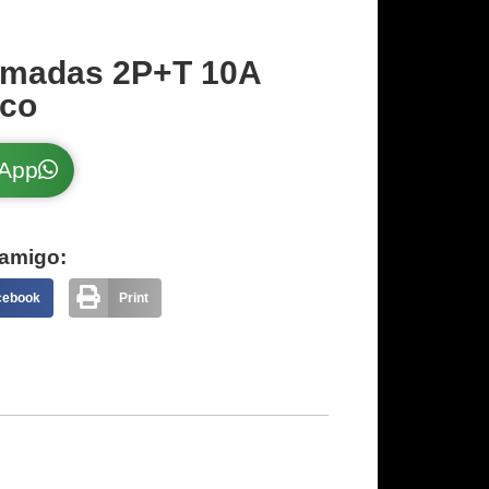
omadas 2P+T 10A
nco
sApp
amigo:
cebook
Print