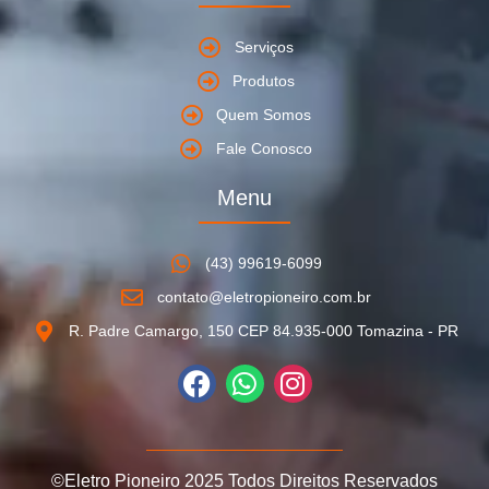
Serviços
Produtos
Quem Somos
Fale Conosco
Menu
(43) 99619-6099
contato@eletropioneiro.com.br
R. Padre Camargo, 150 CEP 84.935-000 Tomazina - PR
©Eletro Pioneiro 2025 Todos Direitos Reservados