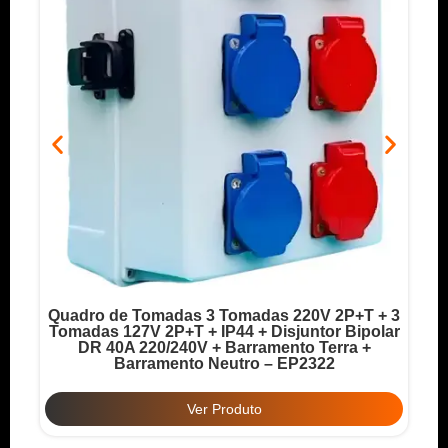
Quadro de Tomadas 3 Tomadas 220V 2P+T + 3
o
Tomadas 127V 2P+T + IP44 + Disjuntor Bipolar
T
DR 40A 220/240V + Barramento Terra +
Barramento Neutro – EP2322
Ver Produto