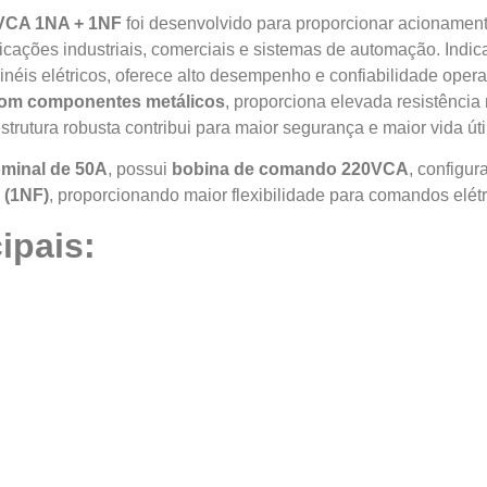
VCA 1NA + 1NF
foi desenvolvido para proporcionar acionament
icações industriais, comerciais e sistemas de automação. Indic
éis elétricos, oferece alto desempenho e confiabilidade opera
 com componentes metálicos
, proporciona elevada resistência
trutura robusta contribui para maior segurança e maior vida útil
ominal de 50A
, possui
bobina de comando 220VCA
, configu
 (1NF)
, proporcionando maior flexibilidade para comandos elétr
ipais: