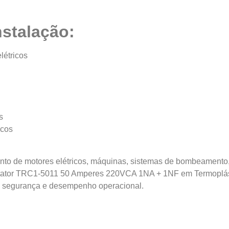
nstalação:
étricos
s
icos
ento de motores elétricos, máquinas, sistemas de bombeamento
 Contator TRC1-5011 50 Amperes 220VCA 1NA + 1NF em Termoplá
, segurança e desempenho operacional.