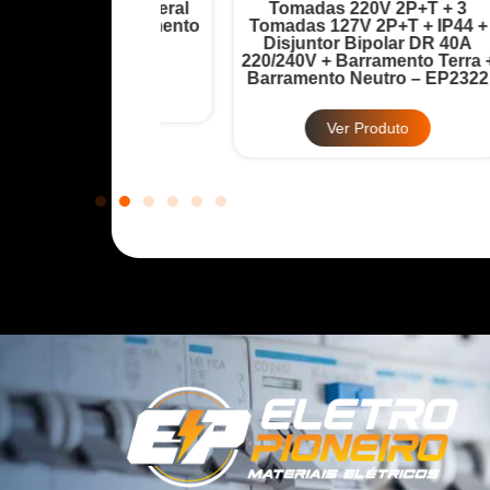
Disjuntor Geral
Tomadas 220V 2P+T + 3
T
32A + Barramento
Tomadas 127V 2P+T + IP44 +
12
 – EP2321
Disjuntor Bipolar DR 40A
220/240V + Barramento Terra +
Ba
Barramento Neutro – EP2322
Produto
Ver Produto