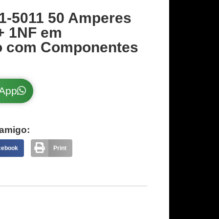
1-5011 50 Amperes
+ 1NF em
co com Componentes
sApp
amigo:
cebook
Print