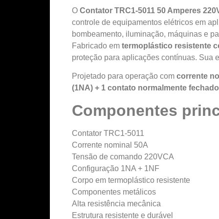
O
Contator TRC1-5011 50 Amperes 220
controle de equipamentos elétricos em apl
bombeamento, iluminação, máquinas e pain
Fabricado em
termoplástico resistente
proteção para aplicações contínuas. Sua es
Projetado para operação com
corrente n
(1NA) + 1 contato normalmente fechado
Componentes princ
Contator TRC1-5011
Corrente nominal 50A
Tensão de comando 220VCA
Configuração 1NA + 1NF
Corpo em termoplástico resistente
Componentes metálicos
Alta resistência mecânica
Estrutura resistente e durável