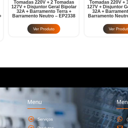
omadas 220V + 2 Tomadas
Tomadas 220V + 3 Tomad
7V + Disjuntor Geral Bipolar
127V + Disjuntor Geral Bipo
32A + Barramento Terra +
32A + Barramento Terra 
rramento Neutro – EP2338
Barramento Neutro – EP2
Ver Produto
Ver Produto
Menu
Men
Serviços
Produtos