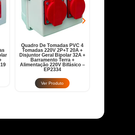
Quadro De Tomadas PVC 4
Quadro Robô 9 
as
Tomadas 220V 2P+T 20A +
20A + Disjuntor
lar
Disjuntor Geral Bipolar 32A +
32A + Barrame
+
Barramento Terra +
Barramento
319
Alimentação 220V Bifásico –
Alimentação 380
EP2334
EP2
Ver Produto
Ver Pr