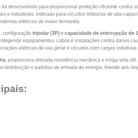
o
foi desenvolvido para proporcionar proteção eficiente contra s
ais e industriais. Indicado para circuitos trifásicos de alta cap
istemas elétricos de maior demanda.
A
, configuração
tripolar (3P)
e
capacidade de interrupção de
 protegendo equipamentos, cabos e instalações contra danos cau
plicações elétricas de uso geral e circuitos com cargas indutiva
ria
, proporciona elevada resistência mecânica e longa vida úti
e distribuição e padrões de entrada de energia. Atende aos req
ipais: