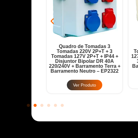
ada 6 Tomadas
Quadro de Tomadas 3
Disjuntor Geral
Tomadas 220V 2P+T + 3
T
32A + Barramento
Tomadas 127V 2P+T + IP44 +
12
 – EP2321
Disjuntor Bipolar DR 40A
220/240V + Barramento Terra +
Ba
Barramento Neutro – EP2322
Produto
Ver Produto