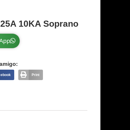
125A 10KA Soprano
sApp
amigo:
cebook
Print