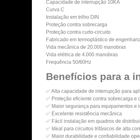
Capacidade de interrupção 10KA
Curva C
Instalação em trilho DIN
Proteção contra sobrecarga
Proteção contra curto-circuito
Fabricado em termoplástico de engenhari
Vida mecânica de 20.000 manobras
Vida elétrica de 4.000 manobras
Frequência 50/60Hz
Benefícios para a i
✅ Alta capacidade de interrupção para ap
✅ Proteção eficiente contra sobrecarga e c
✅ Maior segurança para equipamentos e i
✅ Excelente resistência mecânica
✅ Fácil instalação em quadros de distribu
✅ Ideal para circuitos trifásicos de alta cor
✅ Maior durabilidade e confiabilidade ope