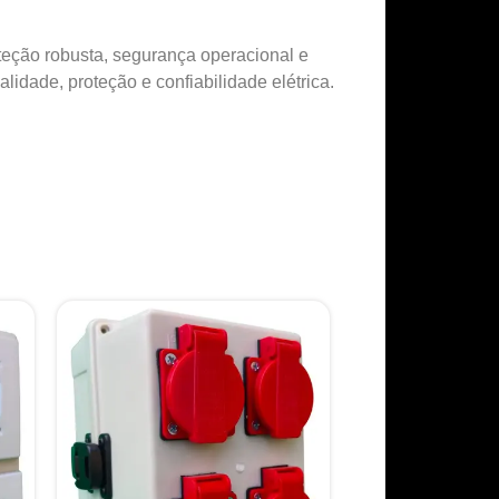
oteção robusta, segurança operacional e
dade, proteção e confiabilidade elétrica.