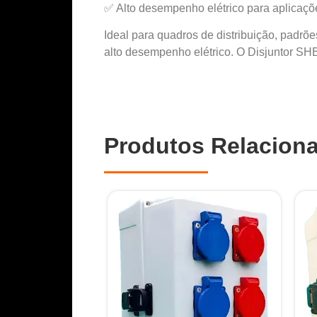
✅ Alto desempenho elétrico para aplicaçõe
Ideal para quadros de distribuição, padrõ
alto desempenho elétrico. O Disjuntor SH
Produtos Relacion