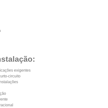
a
nstalação:
licações exigentes
urto-circuito
nstalações
ição
rente
racional