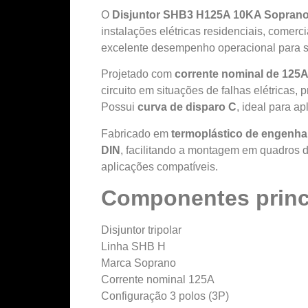
O
Disjuntor SHB3 H125A 10KA Sopran
instalações elétricas residenciais, comerci
excelente desempenho operacional para s
Projetado com
corrente nominal de 125
circuito em situações de falhas elétricas,
Possui
curva de disparo C
, ideal para a
Fabricado em
termoplástico de engenha
DIN
, facilitando a montagem em quadros d
aplicações compatíveis.
Componentes princ
Disjuntor tripolar
Linha SHB H
Marca Soprano
Corrente nominal 125A
Configuração 3 polos (3P)