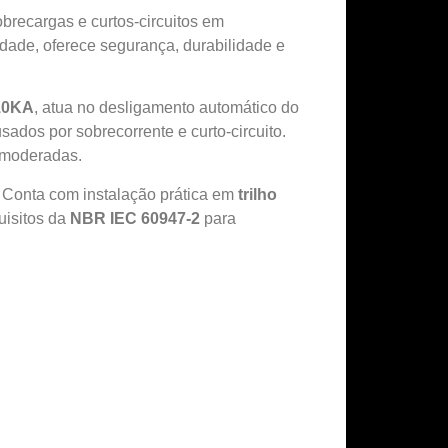
obrecargas e curtos-circuitos em
acidade, oferece segurança, durabilidade e
 10KA
, atua no desligamento automático do
sados por sobrecorrente e curto-circuito.
s moderadas.
l. Conta com instalação prática em
trilho
uisitos da
NBR IEC 60947-2
para