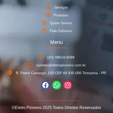
Serviços
Produtos
Quem Somos
Fale Conosco
Menu
(43) 99619-6099
contato@eletropioneiro.com.br
R. Padre Camargo, 150 CEP 84.935-000 Tomazina - PR
©Eletro Pioneiro 2025 Todos Direitos Reservados