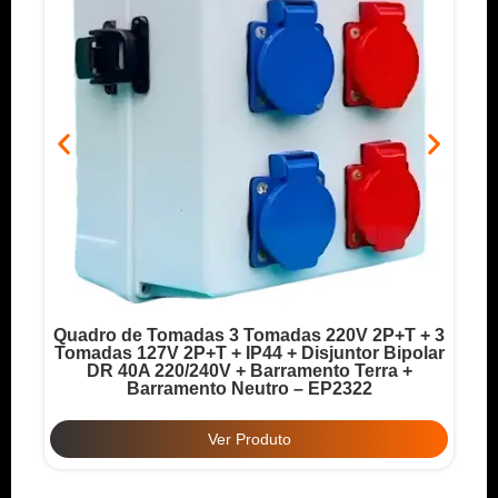
Quadro de Tomadas 3 Tomadas 220V 2P+T + 3
o
Tomadas 127V 2P+T + IP44 + Disjuntor Bipolar
T
DR 40A 220/240V + Barramento Terra +
Barramento Neutro – EP2322
Ver Produto