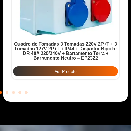
Quadro de Tomadas 3 Tomadas 220V 2P+T + 3
o
Tomadas 127V 2P+T + IP44 + Disjuntor Bipolar
T
DR 40A 220/240V + Barramento Terra +
Barramento Neutro – EP2322
Ver Produto