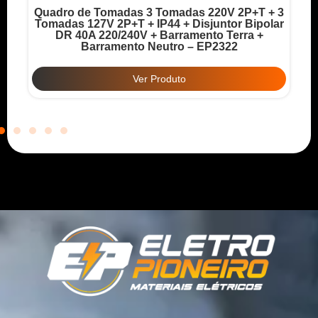
Quadro de Tomadas 3 Tomadas 220V 2P+T + 3
o
Tomadas 127V 2P+T + IP44 + Disjuntor Bipolar
T
DR 40A 220/240V + Barramento Terra +
Barramento Neutro – EP2322
Ver Produto