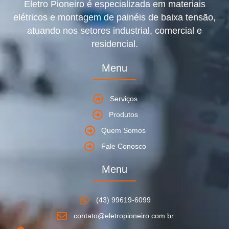
Eletro Pioneiro é especializada em materiais
elétricos e montagem de painéis de baixa tensão,
atuando nos setores industrial, comercial e
residencial.
Menu
Serviços
Produtos
Quem Somos
Fale Conosco
Menu
(43) 99619-6099
contato@eletropioneiro.com.br