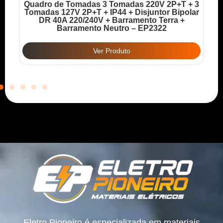
Quadro de Tomadas 3 Tomadas 220V 2P+T + 3
o
Tomadas 127V 2P+T + IP44 + Disjuntor Bipolar
T
DR 40A 220/240V + Barramento Terra +
Barramento Neutro – EP2322
Ver Produto
Eletro Pioneiro é especializada em materiais