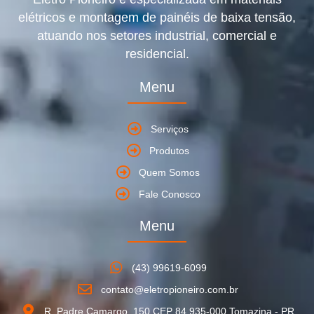
elétricos e montagem de painéis de baixa tensão,
atuando nos setores industrial, comercial e
residencial.
Menu
Serviços
Produtos
Quem Somos
Fale Conosco
Menu
(43) 99619-6099
contato@eletropioneiro.com.br
R. Padre Camargo, 150 CEP 84.935-000 Tomazina - PR