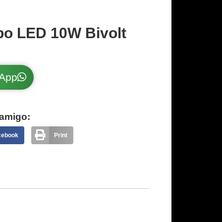
o LED 10W Bivolt
sApp
amigo:
cebook
Print