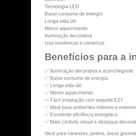
Tecnologia LED
Baixo consumo de energia
Longa vida útil
Menor aquecimento
Iluminação decorativa
Uso residencial e comercial
Benefícios para a i
✅ Iluminação decorativa e aconchegante
✅ Baixo consumo de energia
✅ Longa vida útil
✅ Menor aquecimento
✅ Fácil instalação com soquete E27
✅ Ideal para ambientes internos e externo
✅ Excelente eficiência energética
✅ Mais conforto visual e destaque decorat
Ideal para varandas, jardins, áreas gourm