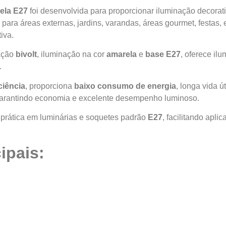
ela E27
foi desenvolvida para proporcionar iluminação decora
 para áreas externas, jardins, varandas, áreas gourmet, festas
iva.
tação
bivolt
, iluminação na cor
amarela
e
base E27
, oferece il
.
ciência
, proporciona
baixo consumo de energia
, longa vida 
arantindo economia e excelente desempenho luminoso.
 prática em luminárias e soquetes padrão
E27
, facilitando apli
ipais: