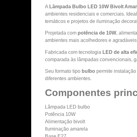
A
Lâmpada Bulbo LED 10W Bivolt Amar
ambientes residenciais e comerciais. Ideal
temáticos e projetos de iluminação decorat
Projetada com
potência de 10W
, alimen
ambientes mais acolhedores e agradáveis
Fabricada com tecnologia
LED de alta efi
comparada às lâmpadas convencionais, g
Seu formato tipo
bulbo
permite instalação
diferentes ambientes.
Componentes princ
Lâmpada LED bulbo
Potência 10W
Alimentação bivolt
Iluminação amarela
Base E27