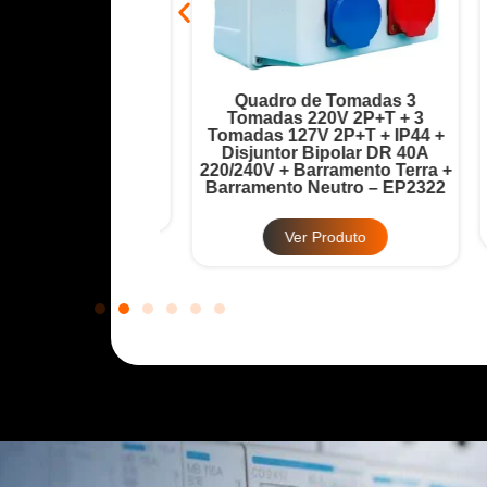
ada 6 Tomadas
Quadro de Tomadas 3
Disjuntor Geral
Tomadas 220V 2P+T + 3
T
32A + Barramento
Tomadas 127V 2P+T + IP44 +
12
 – EP2321
Disjuntor Bipolar DR 40A
220/240V + Barramento Terra +
Ba
Barramento Neutro – EP2322
Produto
Ver Produto