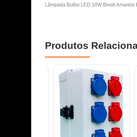
Lâmpada Bulbo LED 10W Bivolt Amarela E27
Produtos Relacion