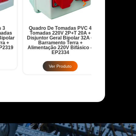
Quadro De Tomadas PVC 4
Quadro Robô 9 
as
Tomadas 220V 2P+T 20A +
20A + Disjuntor
lar
Disjuntor Geral Bipolar 32A +
32A + Barrame
+
Barramento Terra +
Barramento
319
Alimentação 220V Bifásico –
Alimentação 380
EP2334
EP2
Ver Produto
Ver Pr