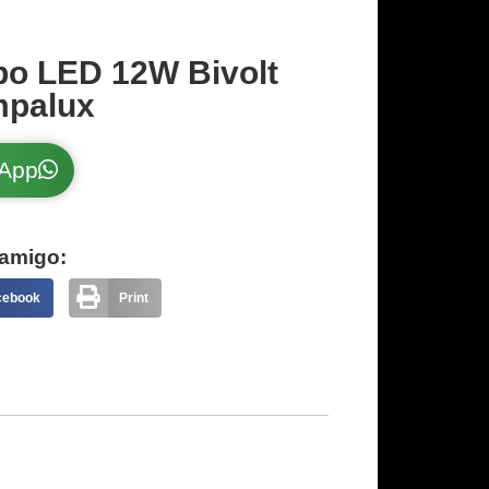
o LED 12W Bivolt
mpalux
sApp
amigo:
cebook
Print