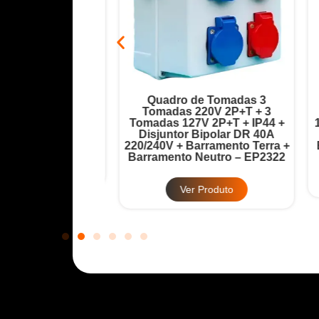
ada 6 Tomadas
Quadro de Tomadas 3
Disjuntor Geral
Tomadas 220V 2P+T + 3
T
32A + Barramento
Tomadas 127V 2P+T + IP44 +
12
 – EP2321
Disjuntor Bipolar DR 40A
220/240V + Barramento Terra +
Ba
Barramento Neutro – EP2322
Produto
Ver Produto