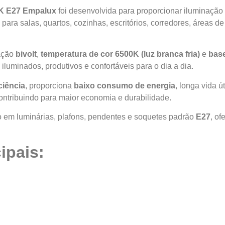
K E27 Empalux
foi desenvolvida para proporcionar iluminação 
 para salas, quartos, cozinhas, escritórios, corredores, áreas 
tação
bivolt
,
temperatura de cor 6500K (luz branca fria)
e
bas
luminados, produtivos e confortáveis para o dia a dia.
ciência
, proporciona
baixo consumo de energia
, longa vida 
ntribuindo para maior economia e durabilidade.
ção em luminárias, plafons, pendentes e soquetes padrão
E27
, of
ipais: