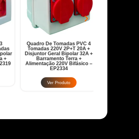
Quadro De Tomadas PVC 4
Quadro Robô 9 
as
Tomadas 220V 2P+T 20A +
20A + Disjuntor
lar
Disjuntor Geral Bipolar 32A +
32A + Barrame
+
Barramento Terra +
Barramento
319
Alimentação 220V Bifásico –
Alimentação 380
EP2334
EP2
Ver Produto
Ver Pr