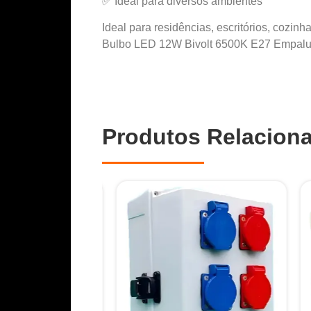
✅ Ideal para diversos ambientes
Ideal para residências, escritórios, cozin
Bulbo LED 12W Bivolt 6500K E27 Empalux 
Produtos Relacion