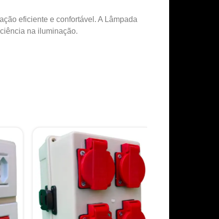
nação eficiente e confortável. A Lâmpada
ciência na iluminação.