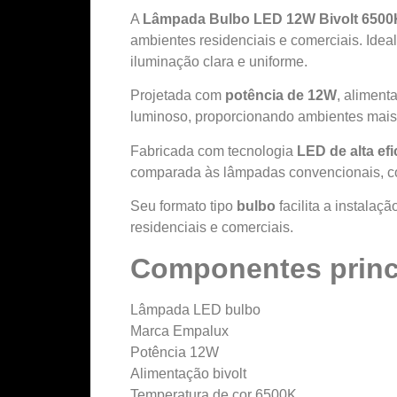
A
Lâmpada Bulbo LED 12W Bivolt 6500
ambientes residenciais e comerciais. Ideal
iluminação clara e uniforme.
Projetada com
potência de 12W
, alimen
luminoso, proporcionando ambientes mais i
Fabricada com tecnologia
LED de alta efi
comparada às lâmpadas convencionais, co
Seu formato tipo
bulbo
facilita a instala
residenciais e comerciais.
Componentes princ
Lâmpada LED bulbo
Marca Empalux
Potência 12W
Alimentação bivolt
Temperatura de cor 6500K