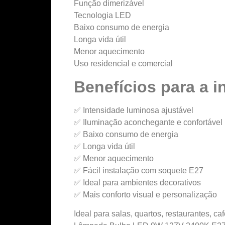
Função dimerizável
Tecnologia LED
Baixo consumo de energia
Longa vida útil
Menor aquecimento
Uso residencial e comercial
Benefícios para a i
✅ Intensidade luminosa ajustável
✅ Iluminação aconchegante e confortável
✅ Baixo consumo de energia
✅ Longa vida útil
✅ Menor aquecimento
✅ Fácil instalação com soquete E27
✅ Ideal para ambientes decorativos
✅ Mais conforto visual e personalização
Ideal para salas, quartos, restaurantes, c