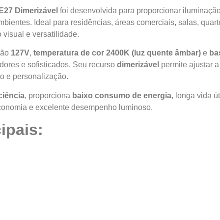
27 Dimerizável
foi desenvolvida para proporcionar iluminação
bientes. Ideal para residências, áreas comerciais, salas, quarto
visual e versatilidade.
ção
127V
,
temperatura de cor 2400K (luz quente âmbar)
e
ba
dores e sofisticados. Seu recurso
dimerizável
permite ajustar a
o e personalização.
ciência
, proporciona
baixo consumo de energia
, longa vida 
economia e excelente desempenho luminoso.
ipais: