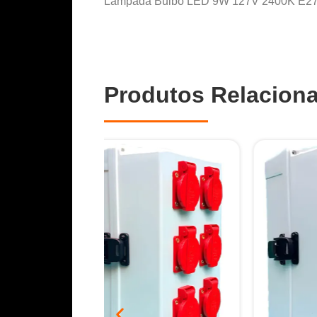
Lâmpada Bulbo LED 9W 127V 2400K E27 Dim
Produtos Relacion