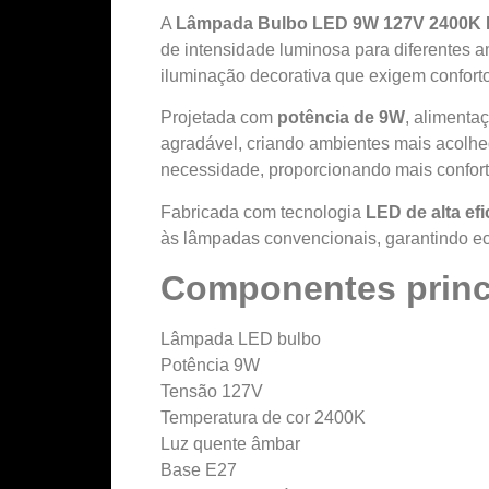
A
Lâmpada Bulbo LED 9W 127V 2400K E
de intensidade luminosa para diferentes am
iluminação decorativa que exigem conforto 
Projetada com
potência de 9W
, alimenta
agradável, criando ambientes mais acolhe
necessidade, proporcionando mais confort
Fabricada com tecnologia
LED de alta efi
às lâmpadas convencionais, garantindo 
Componentes princ
Lâmpada LED bulbo
Potência 9W
Tensão 127V
Temperatura de cor 2400K
Luz quente âmbar
Base E27