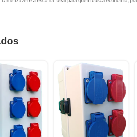
erizável é a escolha ideal para quem busca economia, pratic
ados