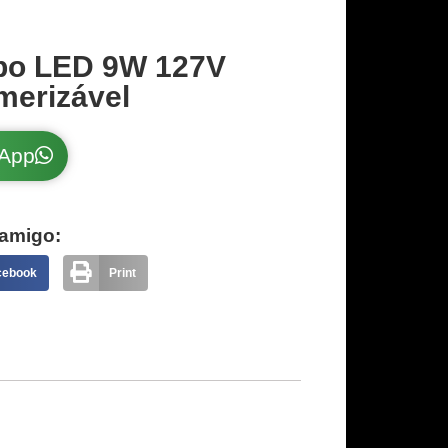
bo LED 9W 127V
merizável
sApp
amigo:
cebook
Print