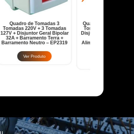
Quadro De Tomadas PVC 4
Quadro Robô 9 
as
Tomadas 220V 2P+T 20A +
20A + Disjuntor
lar
Disjuntor Geral Bipolar 32A +
32A + Barrame
+
Barramento Terra +
Barramento
319
Alimentação 220V Bifásico –
Alimentação 380
EP2334
EP2
Ver Produto
Ver Pr
u