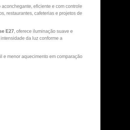
 aconchegante, eficiente e com controle
s, restaurantes, cafeterias e projetos de
se E27
, oferece iluminação suave e
 intensidade da luz conforme a
útil e menor aquecimento em comparação