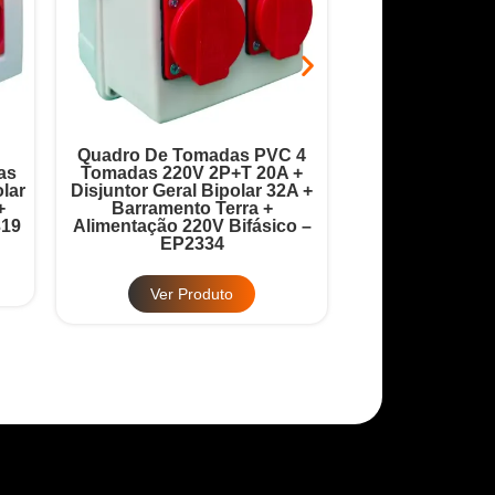
Quadro De Tomadas PVC 4
Quadro Robô 9 
as
Tomadas 220V 2P+T 20A +
20A + Disjuntor
lar
Disjuntor Geral Bipolar 32A +
32A + Barrame
+
Barramento Terra +
Barramento
319
Alimentação 220V Bifásico –
Alimentação 380
EP2334
EP2
Ver Produto
Ver Pr