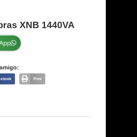
lbras XNB 1440VA
sApp
amigo:
cebook
Print