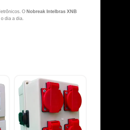
letrônicos. O
Nobreak Intelbras XNB
o dia a dia.