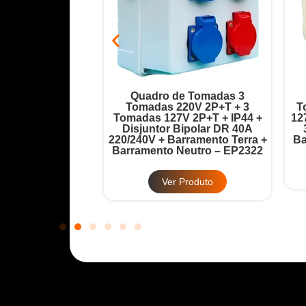
ada 6 Tomadas
Quadro de Tomadas 3
Disjuntor Geral
Tomadas 220V 2P+T + 3
T
32A + Barramento
Tomadas 127V 2P+T + IP44 +
12
 – EP2321
Disjuntor Bipolar DR 40A
220/240V + Barramento Terra +
Ba
Barramento Neutro – EP2322
Produto
Ver Produto