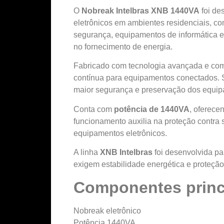
O
Nobreak Intelbras XNB 1440VA
foi de
eletrônicos em ambientes residenciais, co
segurança, equipamentos de informática e d
no fornecimento de energia.
Fabricado com tecnologia avançada e comp
contínua para equipamentos conectados. S
maior segurança e preservação dos equi
Conta com
potência de 1440VA
, oferece
funcionamento auxilia na proteção contra s
equipamentos eletrônicos.
A linha
XNB Intelbras
foi desenvolvida pa
exigem estabilidade energética e proteção 
Componentes princ
Nobreak eletrônico
Potência 1440VA