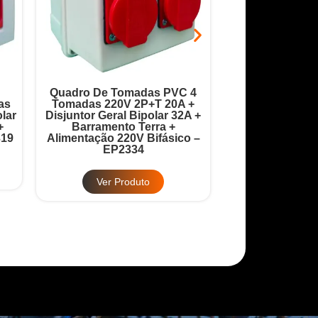
Quadro De Tomadas PVC 4
Quadro Robô 9 
as
Tomadas 220V 2P+T 20A +
20A + Disjuntor
lar
Disjuntor Geral Bipolar 32A +
32A + Barrame
+
Barramento Terra +
Barramento
319
Alimentação 220V Bifásico –
Alimentação 380
EP2334
EP2
Ver Produto
Ver Pr