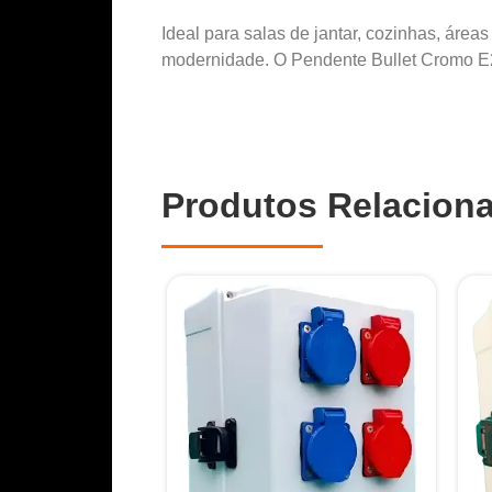
Ideal para salas de jantar, cozinhas, áre
modernidade. O Pendente Bullet Cromo E27
Produtos Relacion