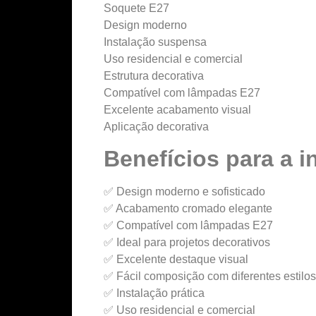
Soquete E27
Design moderno
Instalação suspensa
Uso residencial e comercial
Estrutura decorativa
Compatível com lâmpadas E27
Excelente acabamento visual
Aplicação decorativa
Benefícios para a i
✅ Design moderno e sofisticado
✅ Acabamento cromado elegante
✅ Compatível com lâmpadas E27
✅ Ideal para projetos decorativos
✅ Excelente destaque visual
✅ Fácil composição com diferentes estilos
✅ Instalação prática
✅ Uso residencial e comercial