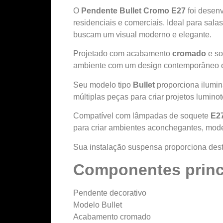
O
Pendente Bullet Cromo E27
foi desenv
residenciais e comerciais. Ideal para sala
buscam um visual moderno e elegante.
Projetado com acabamento
cromado
e s
ambiente com um design contemporâneo e 
Seu modelo tipo
Bullet
proporciona ilumin
múltiplas peças para criar projetos lumino
Compatível com lâmpadas de soquete
E2
para criar ambientes aconchegantes, mode
Sua instalação suspensa proporciona dest
Componentes princ
Pendente decorativo
Modelo Bullet
Acabamento cromado