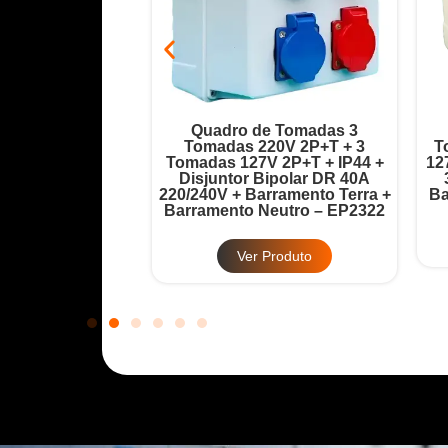
ada 6 Tomadas
Quadro de Tomadas 3
Disjuntor Geral
Tomadas 220V 2P+T + 3
T
32A + Barramento
Tomadas 127V 2P+T + IP44 +
12
 – EP2321
Disjuntor Bipolar DR 40A
220/240V + Barramento Terra +
Ba
Barramento Neutro – EP2322
Produto
Ver Produto