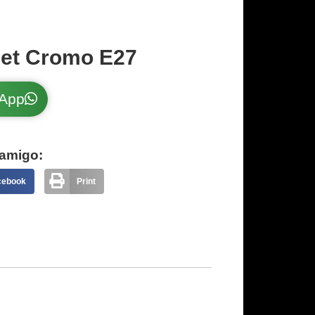
let Cromo E27
sApp
amigo:
cebook
Print