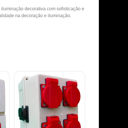
 iluminação decorativa com sofisticação e
alidade na decoração e iluminação.