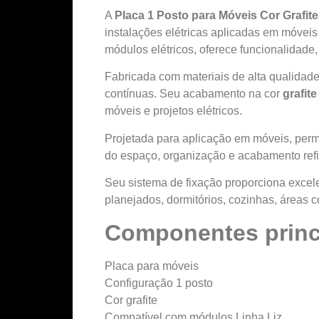
A
Placa 1 Posto para Móveis Cor Grafite
instalações elétricas aplicadas em móveis
módulos elétricos, oferece funcionalidade,
Fabricada com materiais de alta qualidad
contínuas. Seu acabamento na cor
grafite
móveis e projetos elétricos.
Projetada para aplicação em móveis, permi
do espaço, organização e acabamento refi
Seu sistema de fixação proporciona excele
planejados, dormitórios, cozinhas, áreas c
Componentes princ
Placa para móveis
Configuração 1 posto
Cor grafite
Compatível com módulos Linha Liz