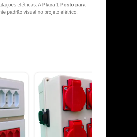
lações elétricas. A
Placa 1 Posto para
e padrão visual no projeto elétrico.