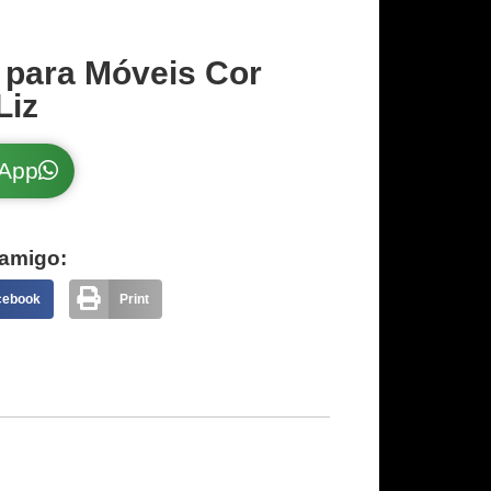
 para Móveis Cor
Liz
sApp
amigo:
cebook
Print