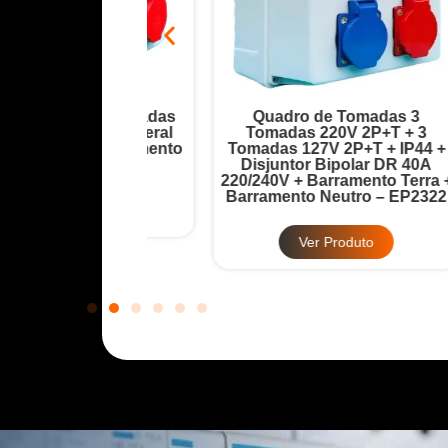
ada 6 Tomadas
Quadro de Tomadas 3
Disjuntor Geral
Tomadas 220V 2P+T + 3
T
32A + Barramento
Tomadas 127V 2P+T + IP44 +
12
 – EP2321
Disjuntor Bipolar DR 40A
220/240V + Barramento Terra +
Ba
Barramento Neutro – EP2322
Produto
Ver Produto