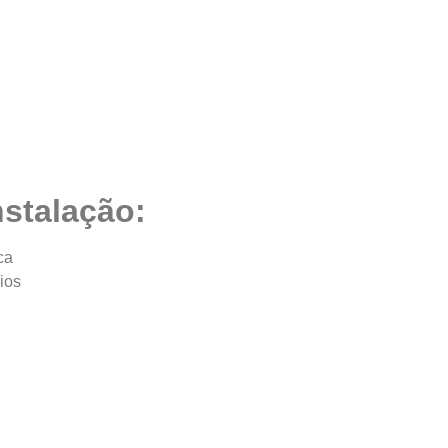
nstalação:
ca
ios