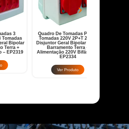
Quadro De Tomadas PVC 4
Quadro Robô 9 
as
Tomadas 220V 2P+T 20A +
20A + Disjuntor
lar
Disjuntor Geral Bipolar 32A +
32A + Barrame
+
Barramento Terra +
Barramento
319
Alimentação 220V Bifásico –
Alimentação 380
EP2334
EP2
Ver Produto
Ver Pr