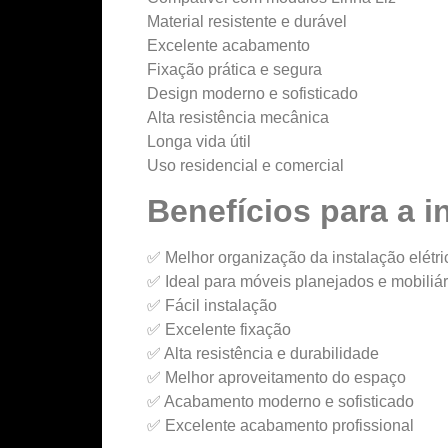
Material resistente e durável
Excelente acabamento
Fixação prática e segura
Design moderno e sofisticado
Alta resistência mecânica
Longa vida útil
Uso residencial e comercial
Benefícios para a i
✅ Melhor organização da instalação elétri
✅ Ideal para móveis planejados e mobiliár
✅ Fácil instalação
✅ Excelente fixação
✅ Alta resistência e durabilidade
✅ Melhor aproveitamento do espaço
✅ Acabamento moderno e sofisticado
✅ Excelente acabamento profissional