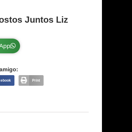
ostos Juntos Liz
sApp
amigo:
cebook
Print