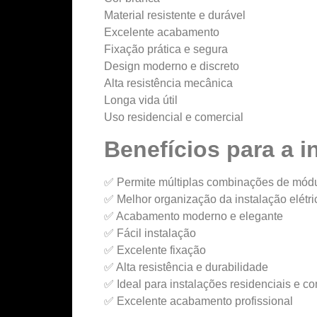
Material resistente e durável
Excelente acabamento
Fixação prática e segura
Design moderno e discreto
Alta resistência mecânica
Longa vida útil
Uso residencial e comercial
Benefícios para a i
✅ Permite múltiplas combinações de mód
✅ Melhor organização da instalação elétri
✅ Acabamento moderno e elegante
✅ Fácil instalação
✅ Excelente fixação
✅ Alta resistência e durabilidade
✅ Ideal para instalações residenciais e co
✅ Excelente acabamento profissional