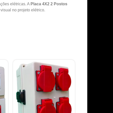
ções elétricas. A
Placa 4X2 2 Postos
isual no projeto elétrico.