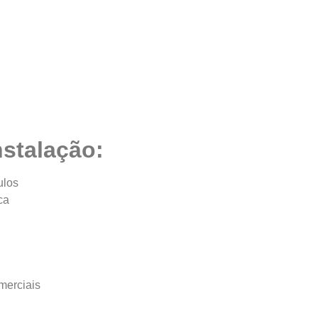
nstalação:
ulos
ca
merciais