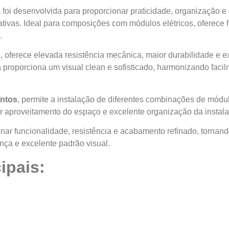
a
foi desenvolvida para proporcionar praticidade, organização 
rativas. Ideal para composições com módulos elétricos, oferece 
.
e, oferece elevada resistência mecânica, maior durabilidade e
a
proporciona um visual clean e sofisticado, harmonizando facil
untos
, permite a instalação de diferentes combinações de módu
r aproveitamento do espaço e excelente organização da instalaç
onar funcionalidade, resistência e acabamento refinado, tornan
nça e excelente padrão visual.
ipais: