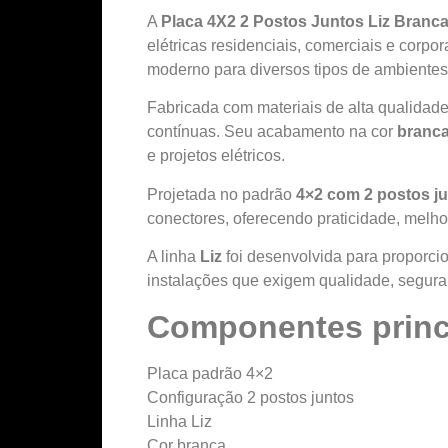
A
Placa 4X2 2 Postos Juntos Liz Branc
elétricas residenciais, comerciais e corpo
moderno para diversos tipos de ambientes
Fabricada com materiais de alta qualidad
contínuas. Seu acabamento na cor
branc
e projetos elétricos.
Projetada no padrão
4×2 com 2 postos j
conectores, oferecendo praticidade, melho
A linha
Liz
foi desenvolvida para proporci
instalações que exigem qualidade, segura
Componentes princ
Placa padrão 4×2
Configuração 2 postos juntos
Linha Liz
Cor branca