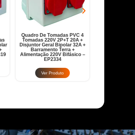
Quadro De Tomadas PVC 4
Quadro Robô 9 
as
Tomadas 220V 2P+T 20A +
20A + Disjuntor
lar
Disjuntor Geral Bipolar 32A +
32A + Barrame
+
Barramento Terra +
Barramento
319
Alimentação 220V Bifásico –
Alimentação 380
EP2334
EP2
Ver Produto
Ver Pr