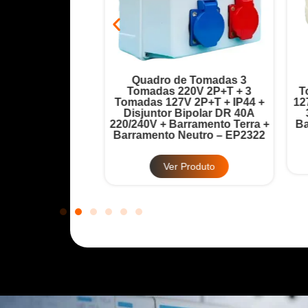
ada 6 Tomadas
Quadro de Tomadas 3
Disjuntor Geral
Tomadas 220V 2P+T + 3
T
32A + Barramento
Tomadas 127V 2P+T + IP44 +
12
 – EP2321
Disjuntor Bipolar DR 40A
220/240V + Barramento Terra +
Ba
Barramento Neutro – EP2322
Produto
Ver Produto