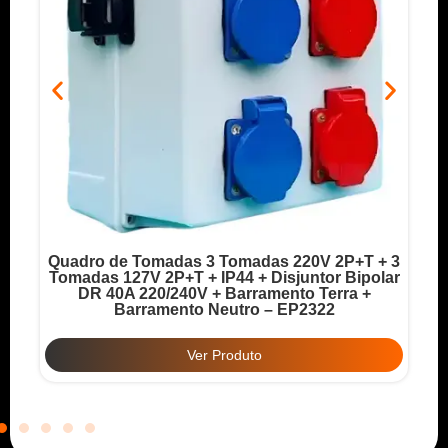
Quadro de Tomadas 3 Tomadas 220V 2P+T + 3
o
Tomadas 127V 2P+T + IP44 + Disjuntor Bipolar
T
DR 40A 220/240V + Barramento Terra +
Barramento Neutro – EP2322
Ver Produto