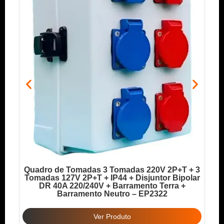
Quadro de Tomadas 3 Tomadas 220V 2P+T + 3
o
Tomadas 127V 2P+T + IP44 + Disjuntor Bipolar
T
DR 40A 220/240V + Barramento Terra +
Barramento Neutro – EP2322
Ver Produto