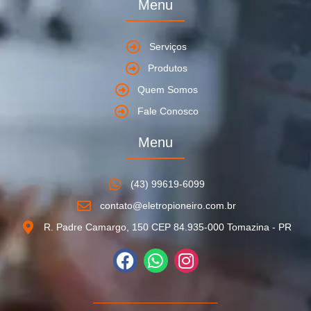
Menu
Serviços
Produtos
Quem Somos
Fale Conosco
Menu
(43) 99619-6099
contato@eletropioneiro.com.br
R. Padre Camargo, 150 CEP 84.935-000 Tomazina - PR