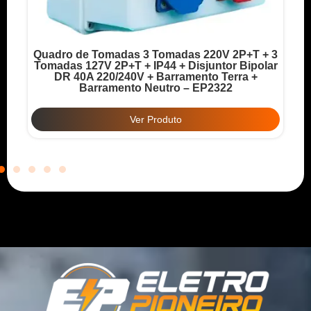
Quadro de Tomadas 3 Tomadas 220V 2P+T + 3
o
Tomadas 127V 2P+T + IP44 + Disjuntor Bipolar
T
DR 40A 220/240V + Barramento Terra +
Barramento Neutro – EP2322
Ver Produto