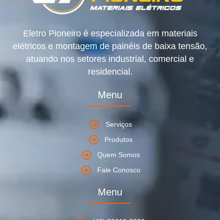
Eletro Pioneiro é especializada em materiais
elétricos e montagem de painéis de baixa tensão,
atuando nos setores industrial, comercial e
residencial.
Menu
Serviços
Produtos
Quem Somos
Fale Conosco
Menu