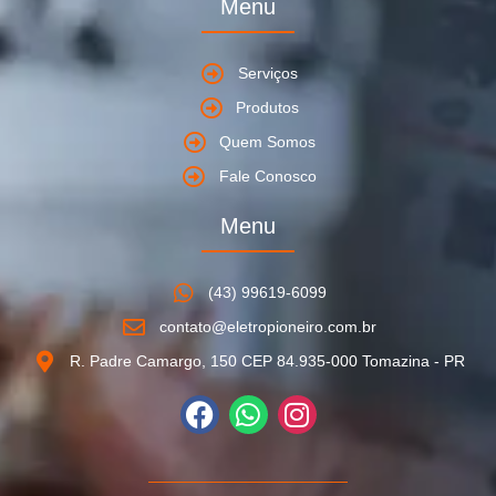
Menu
Serviços
Produtos
Quem Somos
Fale Conosco
Menu
(43) 99619-6099
contato@eletropioneiro.com.br
R. Padre Camargo, 150 CEP 84.935-000 Tomazina - PR