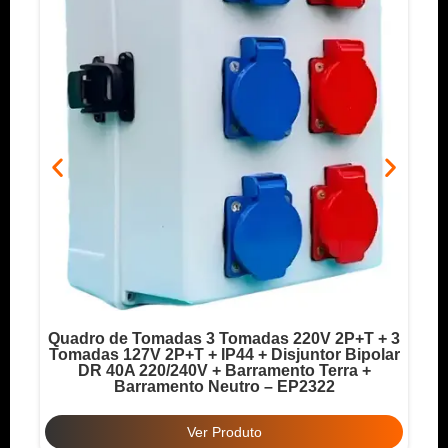
Quadro de Tomadas 3 Tomadas 220V 2P+T + 3
o
Tomadas 127V 2P+T + IP44 + Disjuntor Bipolar
T
DR 40A 220/240V + Barramento Terra +
Barramento Neutro – EP2322
Ver Produto