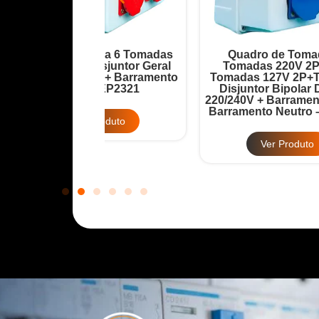
ada 6 Tomadas
Quadro de Tomadas 3
Disjuntor Geral
Tomadas 220V 2P+T + 3
T
32A + Barramento
Tomadas 127V 2P+T + IP44 +
12
 – EP2321
Disjuntor Bipolar DR 40A
220/240V + Barramento Terra +
Ba
Barramento Neutro – EP2322
Produto
Ver Produto