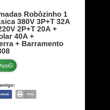
madas Robôzinho 1
ásica 380V 3P+T 32A
220V 2P+T 20A +
olar 40A +
erra + Barramento
308
sApp
amigo:
cebook
Print