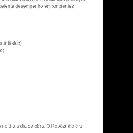
e excelente desempenho em ambientes
trifásico)
o)
s no dia a dia da obra. O Robôzinho é a