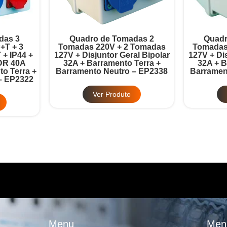
Quadro de Tomadas 2
Quadro de Tomadas 3
omadas 220V + 2 Tomadas
Tomadas 220V + 3 Tomad
7V + Disjuntor Geral Bipolar
127V + Disjuntor Geral Bipo
32A + Barramento Terra +
32A + Barramento Terra 
rramento Neutro – EP2338
Barramento Neutro – EP2
Ver Produto
Ver Produto
Menu
Men