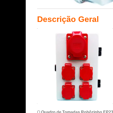
Descrição Geral
O
Quadro de Tomadas Robôzinho EP2