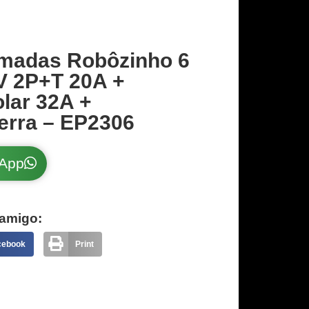
madas Robôzinho 6
 2P+T 20A +
olar 32A +
erra – EP2306
sApp
amigo:
cebook
Print