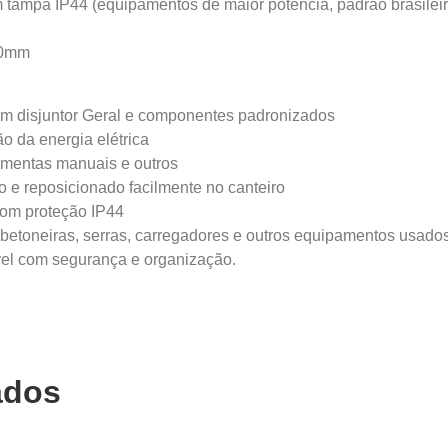
ampa IP44 (equipamentos de maior potência, padrão brasileir
40mm
m disjuntor Geral e componentes padronizados
ão da energia elétrica
ramentas manuais e outros
do e reposicionado facilmente no canteiro
com proteção IP44
s, betoneiras, serras, carregadores e outros equipamentos usado
ável com segurança e organização.
ados