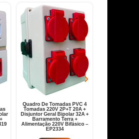
Quadro De Tomadas PVC 4
Quadro Robô 9 
as
Tomadas 220V 2P+T 20A +
20A + Disjuntor
lar
Disjuntor Geral Bipolar 32A +
32A + Barrame
+
Barramento Terra +
Barramento
319
Alimentação 220V Bifásico –
Alimentação 380
EP2334
EP2