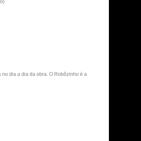
o)
s no dia a dia da obra. O Robôzinho é a