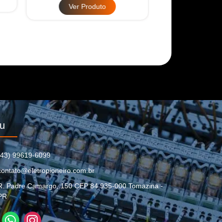
Ver Produto
Ver Pr
u
(43) 99619-6099
contato@eletropioneiro.com.br
R. Padre Camargo, 150 CEP 84.935-000 Tomazina -
PR