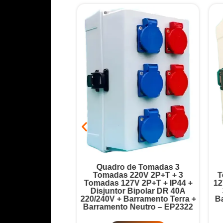
ada 6 Tomadas
Quadro de Tomadas 3
Disjuntor Geral
Tomadas 220V 2P+T + 3
T
32A + Barramento
Tomadas 127V 2P+T + IP44 +
12
 – EP2321
Disjuntor Bipolar DR 40A
220/240V + Barramento Terra +
Ba
Barramento Neutro – EP2322
Produto