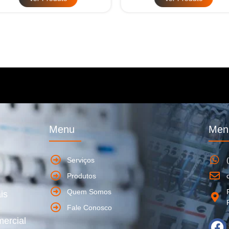
Menu
Men
Serviços
Produtos
Quem Somos
is
Fale Conosco
mercial