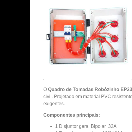
O
Quadro de Tomadas Robôzinho EP2
civil. Projetado em material PVC resisten
exigentes.
Componentes principais:
1 Disjuntor geral Bipolar 32A