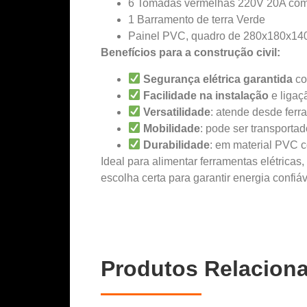
6 Tomadas vermelhas 220V 20A com t
1 Barramento de terra Verde
Painel PVC, quadro de 280x180x1
Benefícios para a construção civil:
Segurança elétrica garantida
co
Facilidade na instalação
e ligaç
Versatilidade
: atende desde fer
Mobilidade
: pode ser transporta
Durabilidade
: em material PVC 
Ideal para alimentar ferramentas elétrica
escolha certa para garantir energia confi
Produtos Relacion