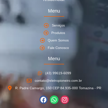
Menu
Serviços
Produtos
Quem Somos
Fale Conosco
Menu
(43) 99619-6099
contato@eletropioneiro.com.br
R. Padre Camargo, 150 CEP 84.935-000 Tomazina - PR