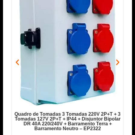
Quadro de Tomadas 3 Tomadas 220V 2P+T + 3
o
Tomadas 127V 2P+T + IP44 + Disjuntor Bipolar
T
DR 40A 220/240V + Barramento Terra +
Barramento Neutro – EP2322