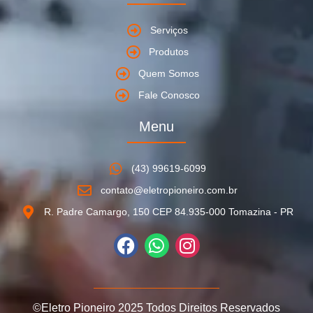
Serviços
Produtos
Quem Somos
Fale Conosco
Menu
(43) 99619-6099
contato@eletropioneiro.com.br
R. Padre Camargo, 150 CEP 84.935-000 Tomazina - PR
©Eletro Pioneiro 2025 Todos Direitos Reservados