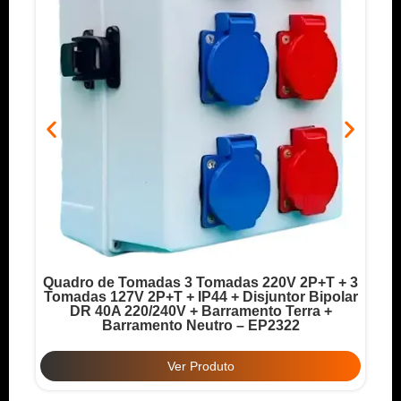
Quadro de Tomadas 3 Tomadas 220V 2P+T + 3
o
Tomadas 127V 2P+T + IP44 + Disjuntor Bipolar
T
DR 40A 220/240V + Barramento Terra +
Barramento Neutro – EP2322
Ver Produto