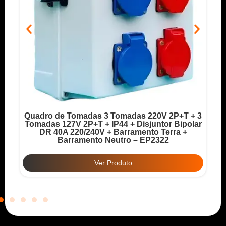
Quadro de Tomadas 3 Tomadas 220V 2P+T + 3
o
Tomadas 127V 2P+T + IP44 + Disjuntor Bipolar
T
DR 40A 220/240V + Barramento Terra +
Barramento Neutro – EP2322
Ver Produto