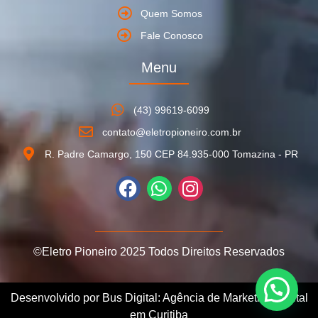
Quem Somos
Fale Conosco
Menu
(43) 99619-6099
contato@eletropioneiro.com.br
R. Padre Camargo, 150 CEP 84.935-000 Tomazina - PR
©Eletro Pioneiro 2025 Todos Direitos Reservados
Desenvolvido por Bus Digital: Agência de Marketing Digital
em Curitiba