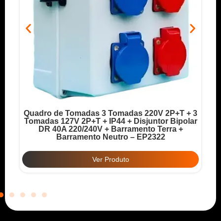
Quadro de Tomadas 3 Tomadas 220V 2P+T + 3
o
Tomadas 127V 2P+T + IP44 + Disjuntor Bipolar
T
DR 40A 220/240V + Barramento Terra +
Barramento Neutro – EP2322
Ver Produto