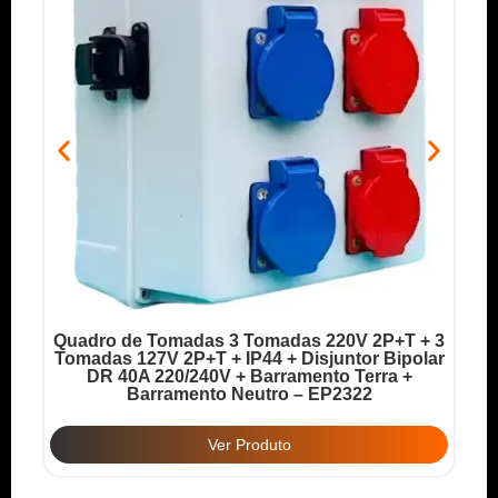
Quadro de Tomadas 3 Tomadas 220V 2P+T + 3
o
Tomadas 127V 2P+T + IP44 + Disjuntor Bipolar
T
DR 40A 220/240V + Barramento Terra +
Barramento Neutro – EP2322
Ver Produto