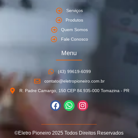
Serviços
Produtos
Quem Somos
Fale Conosco
Menu
(43) 99619-6099
contato@eletropioneiro.com.br
R. Padre Camargo, 150 CEP 84.935-000 Tomazina - PR
©Eletro Pioneiro 2025 Todos Direitos Reservados